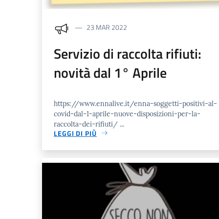
23 MAR 2022
Servizio di raccolta rifiuti:
novità dal 1° Aprile
https://www.ennalive.it/enna-soggetti-positivi-al-
covid-dal-1-aprile-nuove-disposizioni-per-la-
raccolta-dei-rifiuti/ ...
LEGGI DI PIÙ