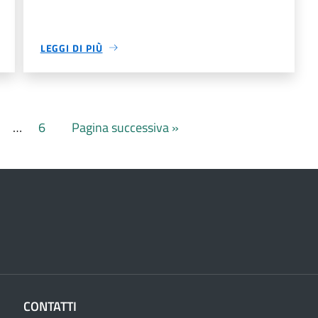
LEGGI DI PIÙ
…
6
Pagina successiva »
CONTATTI