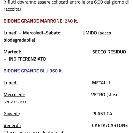
(
rifiuti dovranno essere collocati entro le ore 6:00 del giorno di
raccolta)
BIDONE GRANDE MARRONE
240 lt.
Lunedì – Mercoledì–Sabato
:
UMIDO (sacco
biodegradabile)
Martedì:
SECCO RESIDUO
–
INDIFFERENZIATO
BIDONE GRANDE BLU
360 lt.
Lunedì
:
METALLI
Mercoledì
:
VETRO
(sfuso
senza sacco)
Giovedì
:
PLASTICA
Venerdì:
CARTA/CARTONE
(sfuso senza sacco di plastica)