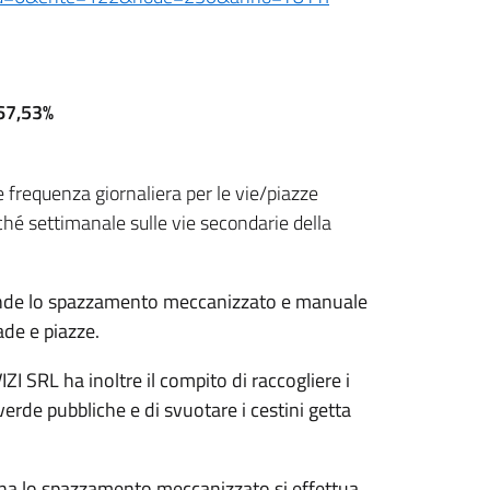
67,53%
requenza giornaliera per le vie/piazze
ché settimanale sulle vie secondarie della
ende lo spazzamento meccanizzato e manuale
ade e piazze.
SRL ha inoltre il compito di raccogliere i
a verde pubbliche e di svuotare i cestini getta
a lo spazzamento meccanizzato si effettua