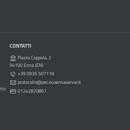
CONTATTI
Piazza Coppola, 2
94100 Enna (EN)
+39 0935 507118
protocollo@pec.ecoennaservizi.it
nto
01242870861