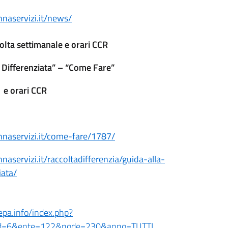
naservizi.it/news/
olta settimanale e orari CCR
 Differenziata” – “Come Fare”
e orari CCR
naservizi.it/come-fare/1787/
aservizi.it/raccoltadifferenzia/guida-alla-
iata/
epa.info/index.php?
d=6&ente=122&node=230&anno=TUTTI