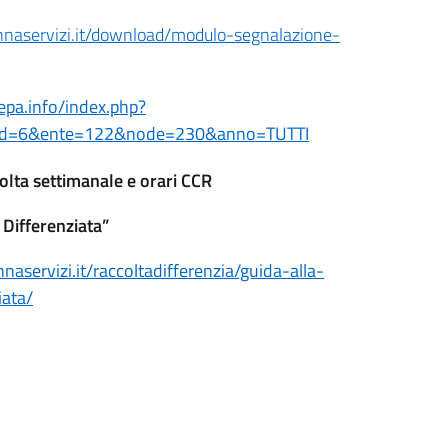
naservizi.it/download/modulo-segnalazione-
epa.info/index.php?
d=6&ente=122&node=230&anno=TUTTI
olta settimanale e orari CCR
 Differenziata”
aservizi.it/raccoltadifferenzia/guida-alla-
iata/