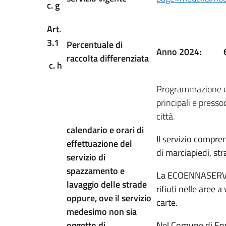
c. g
Art.
3.1
Percentuale di
Anno 2024:
raccolta differenziata
c. h
Programmazione e f
principali e presso
città.
calendario e orari di
Il servizio compr
effettuazione del
di marciapiedi, str
servizio di
spazzamento e
La ECOENNASERVIZI 
lavaggio delle strade
rifiuti nelle aree 
oppure, ove il servizio
carte.
medesimo non sia
oggetto di
Nel Comune di Enn