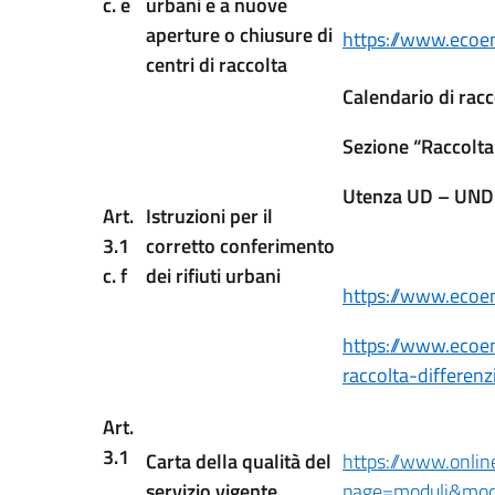
c. e
urbani e a nuove
aperture o chiusure di
https://www.ecoen
centri di raccolta
Calendario di racc
Sezione “Raccolta
Utenza UD – UND 
Art.
Istruzioni per il
3.1
corretto conferimento
c. f
dei rifiuti urbani
https://www.ecoen
https://www.ecoenn
raccolta-differenz
Art.
3.1
Carta della qualità del
https://www.onlin
servizio vigente
page=moduli&mo