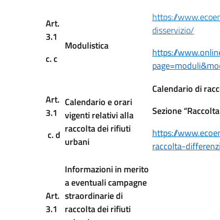
https://www.ecoen
Art.
disservizio/
3.1
Modulistica
https://www.onlin
c. c
page=moduli&mo
Calendario di racc
Art.
Calendario e orari
Sezione “Raccolta
3.1
vigenti relativi alla
raccolta dei rifiuti
https://www.ecoenn
c. d
urbani
raccolta-differenz
Informazioni in merito
a eventuali campagne
Art.
straordinarie di
3.1
raccolta dei rifiuti