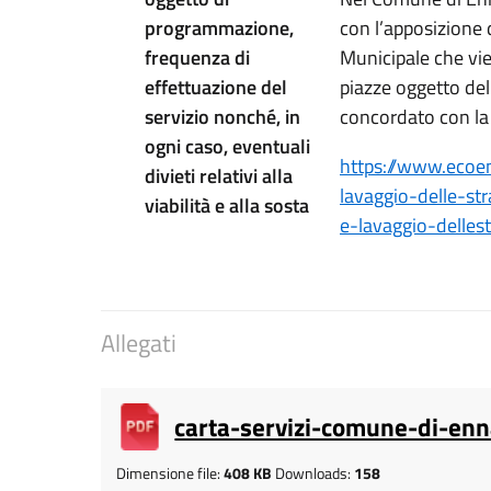
programmazione,
con l’apposizione d
frequenza di
Municipale che vi
effettuazione del
piazze oggetto del
servizio nonché, in
concordato con la 
ogni caso, eventuali
https://www.ecoen
divieti relativi alla
lavaggio-delle-s
viabilità e alla sosta
e-lavaggio-delles
Allegati
carta-servizi-comune-di-e
Dimensione file:
408 KB
Downloads:
158