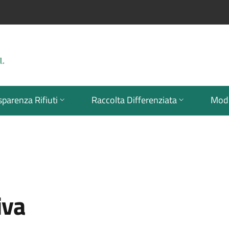
sparenza Rifiuti
Raccolta Differenziata
Modu
iva