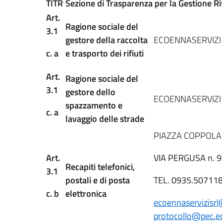
TITR
Sezione di Trasparenza per la Gestione Rif
Art.
Ragione sociale del
3.1
gestore della raccolta
ECOENNASERVIZI
c. a
e trasporto dei rifiuti
Art.
Ragione sociale del
3.1
gestore dello
ECOENNASERVIZI
spazzamento e
c. a
lavaggio delle strade
PIAZZA COPPOLA n
Art.
VIA PERGUSA n. 99
Recapiti telefonici,
3.1
postali e di posta
TEL. 0935.50711
c. b
elettronica
ecoennaservizisrl
protocollo@pec.ec