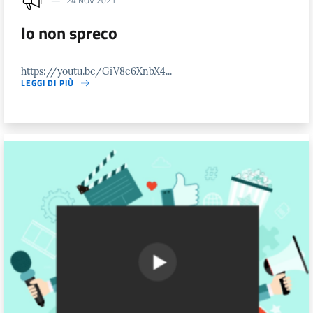
24 NOV 2021
Io non spreco
https://youtu.be/GiV8e6XnbX4...
LEGGI DI PIÙ