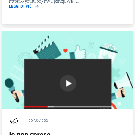
https://youtu.be/mVUpznzj0WE ...
LEGGI DI PIÙ
29 NOV 2021
Io non spreco