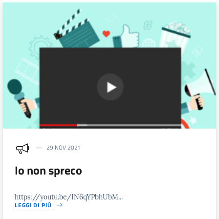
29 NOV 2021
Io non spreco
https://youtu.be/IN6qYPbhUbM...
LEGGI DI PIÙ