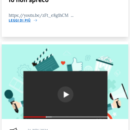
https://youtu.be/zFt_e8g1hCM ...
LEGGI DI PIÙ